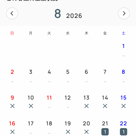
・バリアフリー
8
・自動ドア（開口90cm）
2026
日
月
火
水
木
金
土
■客室設備のご案内■
1
エアコン／冷蔵庫／ダイソンヘアドライヤー／BOSE
コンポ ／客室用スマートフォン／ケトル（ バルミュ
ーダ）／加湿器／ 器は鳥取の民芸品 ／USBコンセン
2
3
4
5
6
7
8
ト／セーフティボックス／客室専用 Wi－Fi
※当ホテルでは非日常を感じていただくため、客室内
にテレビは設置しておりません。
9
10
11
12
13
14
15
■アメニティ■
16
17
18
19
20
21
22
今治タオル（バスタオル、フェイスタオル）
1
1
ボディタオル／ルームウェア／スリッパ／ 歯ブラシ