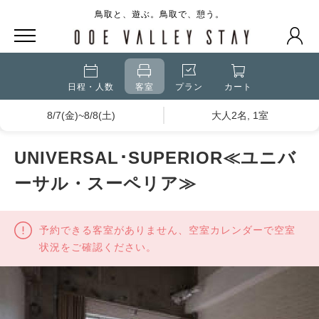
鳥取と、遊ぶ。鳥取で、憩う。
日程・人数
客室
プラン
カート
8/7(金)~8/8(土)
大人2名, 1室
UNIVERSAL･SUPERIOR≪ユニバ
ーサル・スーペリア≫
予約できる客室がありません、空室カレンダーで空室
状況をご確認ください。