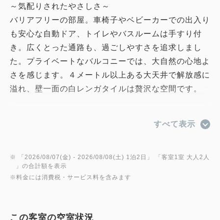
～気配りされたやさしさ～
バリアフリーの部屋。車椅子やベビーカーでの出入り
も安心な自動ドア、トイレやバスルームは手すり付
き。広くとった通路も、過ごしやすさを追求しまし
た。プライベートなバルコニーでは、大自然の心地よ
さを感じます。４メートル以上ある大天井で解放感に
溢れ、壁一面の白レンガタイルは贅沢な空間です。
すべて表示
■お部屋詳細■
～ROOM DETAIL～
・SIMMONSセミダブルベッド（W1200mm）×2
※ 「
2026/08/07(金)
- 2026/08/08(土)
1泊2日
」 「
客室1室 大人2人
」の合計額を表示
・琺瑯バスタブ・シャワー・トイレ・洗面
※料金には消費税・サービス料を含みます
・寝室は無垢フローリング
・白のレンガタイル
・デイベッド
この客室の空室状況