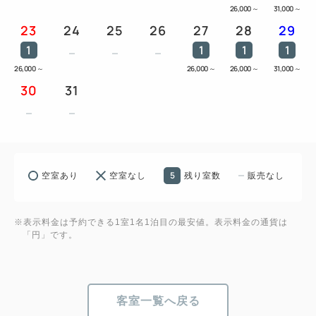
セット ／ 髭剃り ／ ヘアブラシ ／ コットンセット
26,000
～
31,000
～
23
24
25
26
27
28
29
／ オーガニックシャンプー＆コンディショナー ／ オ
ーガニックボディウォッシュ ／ 化粧水・クレンジン
1
1
1
1
グ ／
26,000
～
26,000
～
26,000
～
31,000
～
30
31
5
空室あり
空室なし
残り室数
販売なし
※表示料金は予約できる1室1名1泊目の最安値。表示料金の通貨は
「円」です。
客室一覧へ戻る