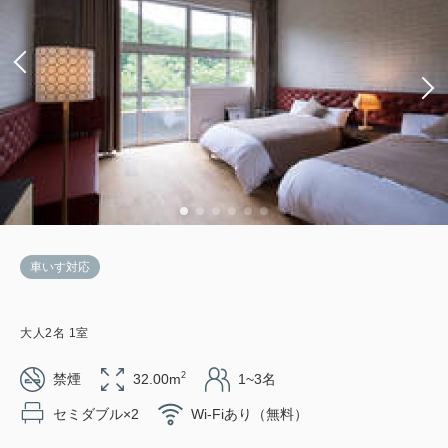
車いす対応
大人
2
名
1
室
2
禁煙
32.00m
1~3名
セミダブル×2
Wi-Fiあり（無料）